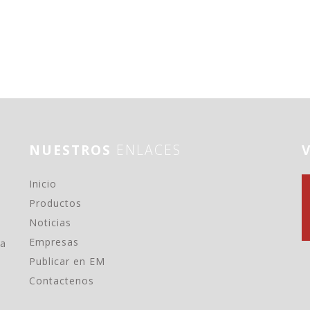
NUESTROS
ENLACES
(current)
Inicio
Productos
Noticias
Empresas
ma
Publicar en EM
Contactenos