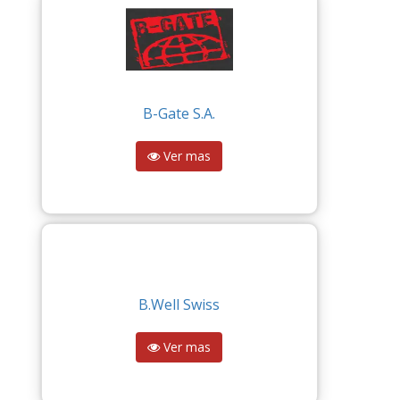
B-Gate S.A.
Ver mas
B.Well Swiss
Ver mas