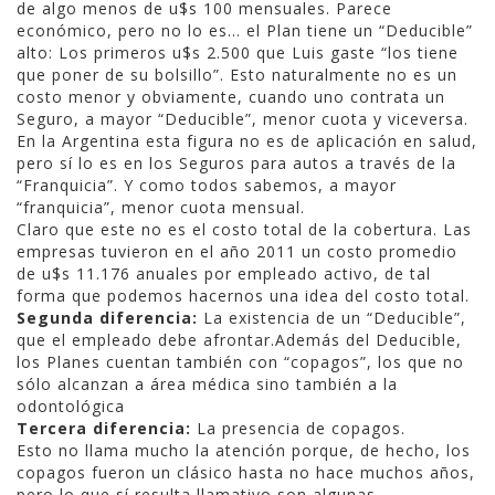
de algo menos de u$s 100 mensuales. Parece
económico, pero no lo es… el Plan tiene un “Deducible”
alto: Los primeros u$s 2.500 que Luis gaste “los tiene
que poner de su bolsillo”. Esto naturalmente no es un
costo menor y obviamente, cuando uno contrata un
Seguro, a mayor “Deducible”, menor cuota y viceversa.
En la Argentina esta figura no es de aplicación en salud,
pero sí lo es en los Seguros para autos a través de la
“Franquicia”. Y como todos sabemos, a mayor
“franquicia”, menor cuota mensual.
Claro que este no es el costo total de la cobertura. Las
empresas tuvieron en el año 2011 un costo promedio
de u$s 11.176 anuales por empleado activo, de tal
forma que podemos hacernos una idea del costo total.
Segunda diferencia:
La existencia de un “Deducible”,
que el empleado debe afrontar.Además del Deducible,
los Planes cuentan también con “copagos”, los que no
sólo alcanzan a área médica sino también a la
odontológica
Tercera diferencia:
La presencia de copagos.
Esto no llama mucho la atención porque, de hecho, los
copagos fueron un clásico hasta no hace muchos años,
pero lo que sí resulta llamativo son algunas