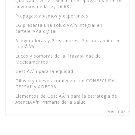
Quo Vadis 2012 - Medicina Prepaga: los efectos
adversos de la ley 26.682
Prepagas: abismos y esperanzas
LG presenta una soluciÃÂ³n integral en
cartelerÃÂ­a digital
Aseguradoras y Prestadores: Por un camino en
comÃÂºn
Luces y sombras de la Trazabilidad de
Medicamentos
GestiÃÂ³n para la equidad
Diluvio y nuevos comienzos en CONFECLISA,
CEPSAL y ADECRA
Elementos de GestiÃÂ³n para la estrategia de
AtenciÃÂ³n Primaria de la Salud
Ver más ›