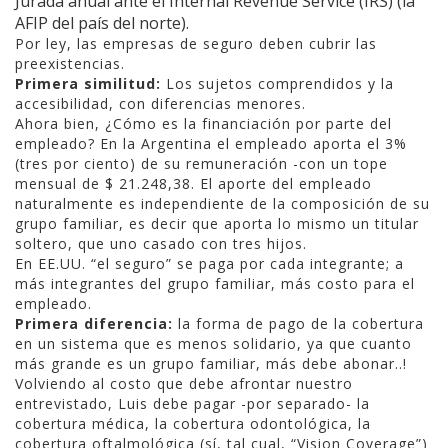
Jurada anual ante el Internal Revenue Service (IRS) (la
AFIP del país del norte).
Por ley, las empresas de seguro deben cubrir las
preexistencias.
Primera similitud:
Los sujetos comprendidos y la
accesibilidad, con diferencias menores.
Ahora bien, ¿Cómo es la financiación por parte del
empleado? En la Argentina el empleado aporta el 3%
(tres por ciento) de su remuneración -con un tope
mensual de $ 21.248,38. El aporte del empleado
naturalmente es independiente de la composición de su
grupo familiar, es decir que aporta lo mismo un titular
soltero, que uno casado con tres hijos.
En EE.UU. “el seguro” se paga por cada integrante; a
más integrantes del grupo familiar, más costo para el
empleado.
Primera diferencia:
la forma de pago de la cobertura
en un sistema que es menos solidario, ya que cuanto
más grande es un grupo familiar, más debe abonar..!
Volviendo al costo que debe afrontar nuestro
entrevistado, Luis debe pagar -por separado- la
cobertura médica, la cobertura odontológica, la
cobertura oftalmológica (sí, tal cual, “Vision Coverage”)