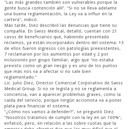
“Las más grandes también son vulnerables porque la
gente busca contención allí”. “Si no se lleva adelante
una buena reglamentación, la Ley va a influir en la
cartera”, indicó.
Más tarde, Diez describió las denuncias que tiene su
compañía. En Swiss Medical, detalló, cuentan con 21
casos de beneficiarios que, habiendo presentado
reclamos, ya están incorporados dentro del sistema: 13
de ellos fueron ingresos con patologías preexistentes,
7 reclamaron por los aumentos por edad y 2 por
inclusiones por grupo familiar, algo que “no estaba
previsto como un gran riesgo y es uno de los puntos
que más nos va a afectar si no sale bien
reglamentado.”
Lic. Julio Diez, Director Comercial Corporativo de Swiss
Medical Group: Si no se legisla y no se reglamenta a
conciencia, van a aparecer problemas graves, como la
caída del servicio, porque ningún accionista va a poner
plata para financiar el sistema.
“¿Cómo nos vamos a defender?”, se preguntó Diez.
“Nosotros tratamos de cumplir con la ley en un 100%”,
enfatizó, pero, en relación a las sobre cuotas que la
empresa debe afrontar dijo que “es muy difícil que el