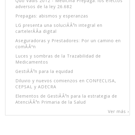
Quo Vadis 2012 - Medicina Prepaga: los efectos
adversos de la ley 26.682
Prepagas: abismos y esperanzas
LG presenta una soluciÃÂ³n integral en
cartelerÃÂ­a digital
Aseguradoras y Prestadores: Por un camino en
comÃÂºn
Luces y sombras de la Trazabilidad de
Medicamentos
GestiÃÂ³n para la equidad
Diluvio y nuevos comienzos en CONFECLISA,
CEPSAL y ADECRA
Elementos de GestiÃÂ³n para la estrategia de
AtenciÃÂ³n Primaria de la Salud
Ver más ›