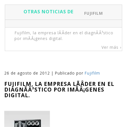
OTRAS NOTICIAS DE
FUJIFILM
Fujifilm, la empresa lÃÂ­der en el diagnÃÂ³stico
por imÃÂ¡genes digital.
Ver más ›
26 de agosto de 2012 | Publicado por
Fujifilm
FUJIFILM, LA EMPRESA LÃÂ­DER EN EL
DIAGNÃÂ³STICO POR IMÃÂ¡GENES
DIGITAL.