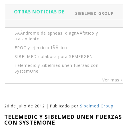
OTRAS NOTICIAS DE
SIBELMED GROUP
SÃÂ­ndrome de apneas: diagnÃÂ³stico y
tratamiento
EPOC y ejercicio fÃÂ­sico
SIBELMED colabora para SEMERGEN
Telemedic y Sibelmed unen fuerzas con
SystemOne
Ver más ›
26 de julio de 2012 | Publicado por
Sibelmed Group
TELEMEDIC Y SIBELMED UNEN FUERZAS
CON SYSTEMONE