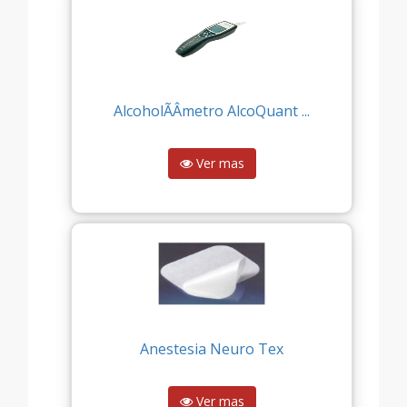
AlcoholÃÂ­metro AlcoQuant ...
Ver mas
Anestesia Neuro Tex
Ver mas