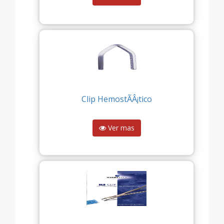
Clip HemostÃÂ¡tico
Ver mas